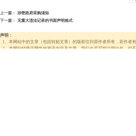
上一篇：
涉密政府采购须知
下一篇：
无重大违法记录的书面声明格式
声明：
1、本网站中的文章（包括转贴文章）的版权仅归原作者所有，若作者有
2、本网站转载于网络的资讯内容及文章，我们会尽可能注明出处，但不
议和后 果，本站不承担任何责任。
3、本网站所转载的资讯内容，仅代表作者本人的观点，与本网站立场
财政部
中国政府采购网
信用中国
中招国恒(山西)招
标有限公司
ZHONGZHAO GUOHENG (SHANXI) TENDERING CO., LTD.
COPYRIGHT © 2023 中招国恒(山西)招标有限公司 ALL RIGHTS 